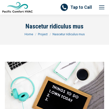
Tap to Call
Nascetur ridiculus mus
You are here:
Home
Project
Nascetur ridiculus mus