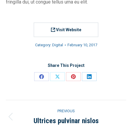
fringilla dui, ut congue tellus urna eu elit.
Visit Website
Category:
Digital
February 10, 2017
Share This Project
Share
Share
Share
Share
on
on
on
on
Facebook
X
Pinterest
LinkedIn
Project
PREVIOUS
navigation
Ultrices pulvinar nislos
Previous
project: